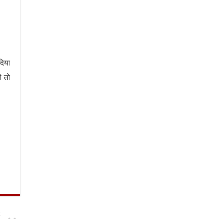
दिया
ी तो
t