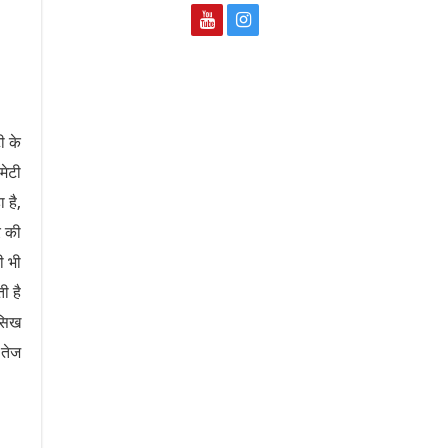
ी के
मेटी
 है,
र की
ी भी
ी है
 सिख
 तेज