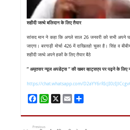
शहीदी जत्थे बलिदान के लिए तैयार
सांसद मान ने कहा कि अगले साल 26 जनवरी को सभी अपने घरों प
जाएगा। बरगाड़ी मोर्चा 426 में दाखिलहो चुका है। सिंह व बीबीय
शहीदी जत्थे अपने हकों के लिए तैयार बैठे
” अमृतसर न्यूज अपडेट्स ” की खबर व्हाट्सएप पर पढ़ने के लिए नी
https://chat.whatsapp.com/D2aYY6rRIcJI0zIJlCcgv
F
W
X
E
S
ac
h
m
h
e
at
ai
ar
b
sA
l
e
Previous