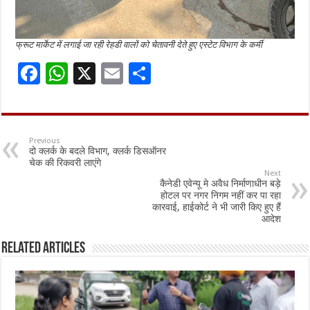
फ्रूट मार्केट में लगाई जा रही रेहडी वालों को चेतावनी देते हुए एस्टेट विभाग के कर्मी
F
W
X
E
S
ac
h
m
h
e
at
ai
ar
b
sA
l
e
Previous
दो क्लर्क के बदले विभाग, क्लर्क डिसऑनर
o
p
चेक की रिकवरी लाएंगे
Next
o
p
कैनेडी एवेन्यू मे अवैध निर्माणाधीन बड़े
होटल पर नगर निगम नहीं कर पा रहा
k
कारवाई, हाईकोर्ट ने भी जारी किए हुए हैं
आदेश
Related Articles