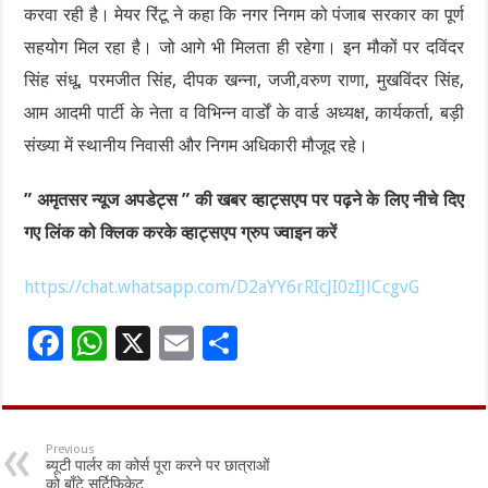
करवा रही है। मेयर रिंटू ने कहा कि नगर निगम को पंजाब सरकार का पूर्ण
सहयोग मिल रहा है। जो आगे भी मिलता ही रहेगा। इन मौकों पर दविंदर
सिंह संधू, परमजीत सिंह, दीपक खन्ना, जजी,वरुण राणा, मुखविंदर सिंह,
आम आदमी पार्टी के नेता व विभिन्न वार्डों के वार्ड अध्यक्ष, कार्यकर्ता, बड़ी
संख्या में स्थानीय निवासी और निगम अधिकारी मौजूद रहे।
” अमृतसर न्यूज अपडेट्स ” की खबर व्हाट्सएप पर पढ़ने के लिए नीचे दिए
गए लिंक को क्लिक करके व्हाट्सएप ग्रुप ज्वाइन करें
https://chat.whatsapp.com/D2aYY6rRIcJI0zIJlCcgvG
F
W
X
E
S
ac
h
m
h
e
at
ai
ar
b
sA
l
e
Previous
ब्यूटी पार्लर का कोर्स पूरा करने पर छात्राओं
o
p
को बाँटे सर्टिफिकेट