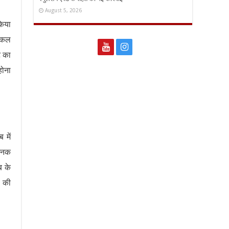
August 5, 2026
किया
लोकल
ट का
होना
 में
ाजनक
ब के
ं की