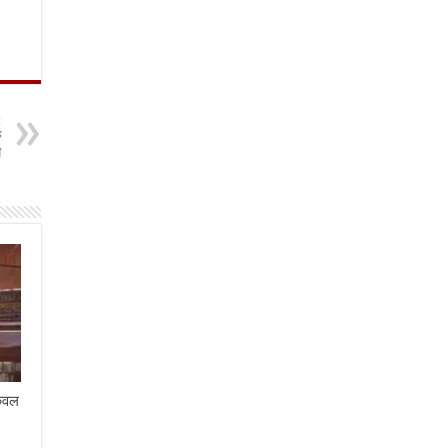
t
े
म
केवल