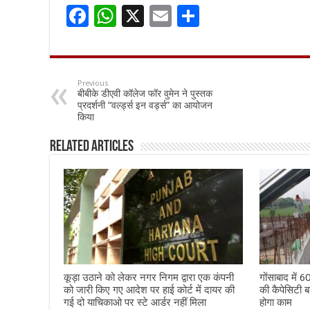
F
W
X
E
S
ac
h
m
h
e
at
ai
ar
b
sA
l
e
Previous
बीबीके डीएवी कॉलेज फॉर वुमेन ने पुस्तक
o
p
प्रदर्शनी “वर्ल्ड्स इन वर्ड्स” का आयोजन
किया
o
p
k
Related Articles
कूड़ा उठाने को लेकर नगर निगम द्वारा एक कंपनी
गोंसाबाद में 
को जारी किए गए आदेश पर हाई कोर्ट में दायर की
की कैपेसिटी बढ़
गई दो याचिकाओ पर स्टे आर्डर नहीं मिला
होगा काम