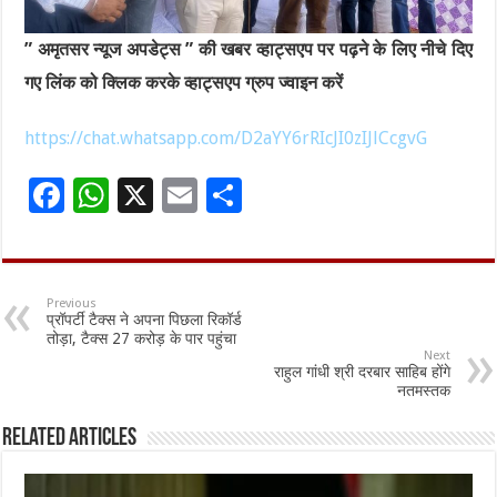
” अमृतसर न्यूज अपडेट्स ” की खबर व्हाट्सएप पर पढ़ने के लिए नीचे दिए
गए लिंक को क्लिक करके व्हाट्सएप ग्रुप ज्वाइन करें
https://chat.whatsapp.com/D2aYY6rRIcJI0zIJlCcgvG
F
W
X
E
S
ac
h
m
h
e
at
ai
ar
b
sA
l
e
Previous
प्रॉपर्टी टैक्स ने अपना पिछला रिकॉर्ड
o
p
तोड़ा, टैक्स 27 करोड़ के पार पहुंचा
Next
o
p
राहुल गांधी श्री दरबार साहिब होंगे
नतमस्तक
k
Related Articles