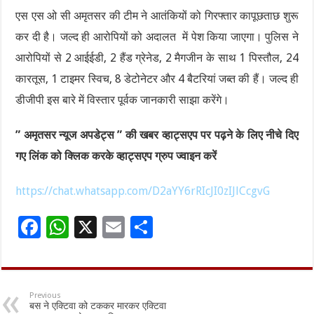
एस एस ओ सी अमृतसर की टीम ने आतंकियों को गिरफ्तार कापूछताछ शुरू
कर दी है। जल्द ही आरोपियों को अदालत में पेश किया जाएगा। पुलिस ने
आरोपियों से 2 आईईडी, 2 हैंड ग्रेनेड, 2 मैगजीन के साथ 1 पिस्तौल, 24
कारतूस, 1 टाइमर स्विच, 8 डेटोनेटर और 4 बैटरियां जब्त की हैं। जल्द ही
डीजीपी इस बारे में विस्तार पूर्वक जानकारी साझा करेंगे।
” अमृतसर न्यूज अपडेट्स ” की खबर व्हाट्सएप पर पढ़ने के लिए नीचे दिए
गए लिंक को क्लिक करके व्हाट्सएप ग्रुप ज्वाइन करें
https://chat.whatsapp.com/D2aYY6rRIcJI0zIJlCcgvG
F
W
X
E
S
ac
h
m
h
e
at
ai
ar
b
sA
l
e
Previous
बस ने एक्टिवा को टककर मारकर एक्टिवा