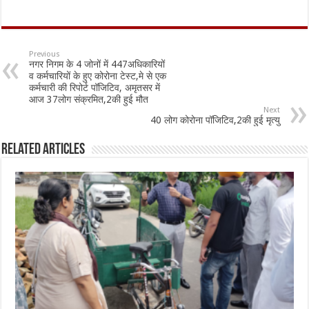
ac
h
m
h
e
at
ai
ar
b
sA
l
e
Previous
नगर निगम के 4 जोनों में 447अधिकारियों
o
p
व कर्मचारियों के हुए कोरोना टेस्ट,मे से एक
कर्मचारी की रिपोर्ट पॉजिटिव, अमृतसर में
o
p
आज 37लोग संक्रमित,2की हुई मौत
Next
k
40 लोग कोरोना पॉजिटिव,2की हुई मृत्यु
Related Articles