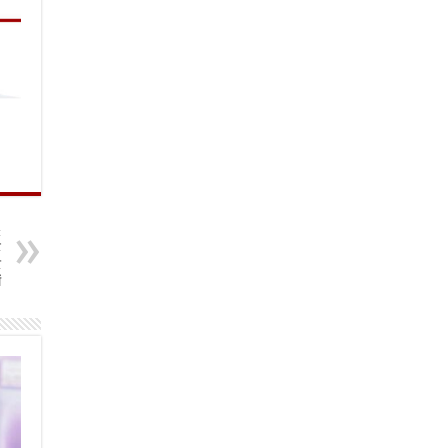
t
ट
र
ं