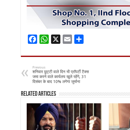
F
W
X
E
S
ac
h
m
h
e
at
ai
ar
b
sA
l
e
Previous
शनिवार छुट्टी वाले दिन भी प्रॉपर्टी टैक्स
o
p
जमा करने वाले कार्यलय खुले रहेंगे, 31
दिसंबर के बाद 10% लगेगा जुर्माना
o
p
k
Related Articles