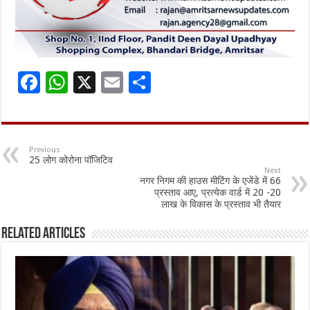
F
W
X
E
S
ac
h
m
h
e
at
ai
ar
b
sA
l
e
Previous
25 लोग कोरोना पॉजिटिव
o
p
Next
नगर निगम की हाउस मीटिंग के एजेंडे में 66
o
p
प्रस्ताव आए, प्रत्येक वार्ड में 20 -20
लाख के विकास के प्रस्ताव भी तैयार
k
Related Articles