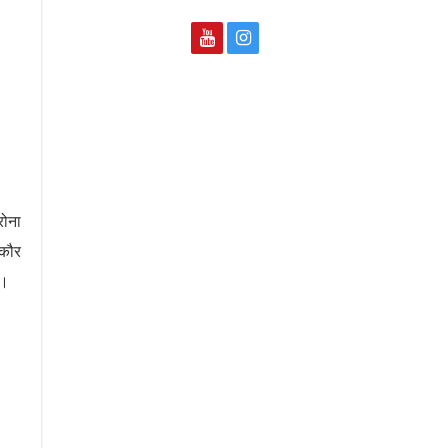
रोना
 कौर
ं।