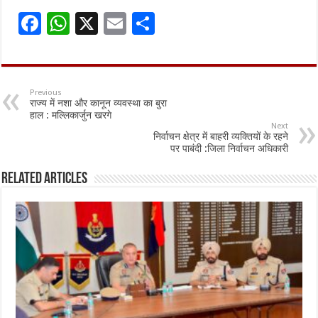
F
W
X
E
S
ac
h
m
h
e
at
ai
ar
b
sA
l
e
Previous
राज्य में नशा और कानून व्यवस्था का बुरा
o
p
हाल : मल्लिकार्जुन खरगे
Next
o
p
निर्वाचन क्षेत्र में बाहरी व्यक्तियों के रहने
पर पाबंदी :जिला निर्वाचन अधिकारी
k
Related Articles