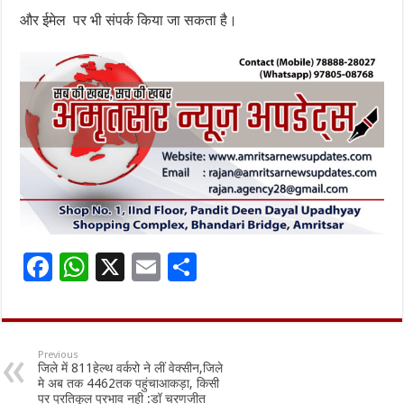
और ईमेल पर भी संपर्क किया जा सकता है।
F
W
X
E
S
ac
h
m
h
e
at
ai
ar
b
sA
l
e
Previous
जिले में 811हेल्थ वर्करो ने लीं वेक्सीन,जिले
o
p
मे अब तक 4462तक पहुंचाआकड़ा, किसी
पर प्रतिकूल प्रभाव नही :डॉ चरणजीत