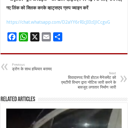
गए लिंक को क्लिक करके व्हाट्सएप ग्रुप ज्वाइन करें
https://chat.whatsapp.com/D2aYY6rRIcJI0zIJlCcgvG
F
W
X
E
S
ac
h
m
h
e
at
ai
ar
b
sA
l
e
Previous
ड्रोन के साथ हथियार बरामद
o
p
Next
विवादास्पद रिची होटल मैनेजमेंट को
o
p
एमटीपी विभाग द्वारा नोटिस जारी करने के
बावजूद लगातार निर्माण जारी
k
Related Articles