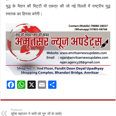
युद्ध के मैदान की मिट्टी भी एकत्र की जो नई दिल्ली में राष्ट्रीय युद्ध
स्मारक का हिस्सा बनेगी।
F
W
X
E
S
ac
h
m
h
e
at
ai
ar
b
sA
l
e
Previous
सुरेश महाजन ने सभी को गुरु जी के दर्शाए