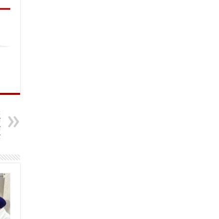
t
ी
ी
र