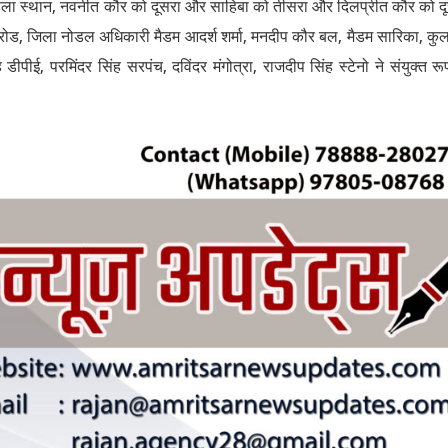
पहला स्थान, नवनीत कौर को दूसरा और साहिबा को तीसरा और दिलप्रीत कौर को द
रोड, जिला नोडल अधिकारी मैडम आदर्श शर्मा, मनदीप कौर बल, मैडम सारिका, कु
पीई, परमिंदर सिंह सरपंच, दविंदर मंगोत्रा, राजदीप सिंह स्टेनो ने संयुक्त रू