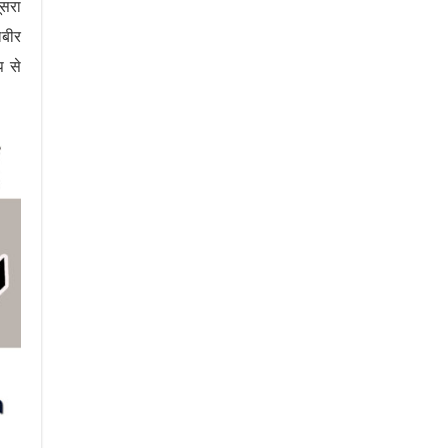
ूसरा
लबीर
प से