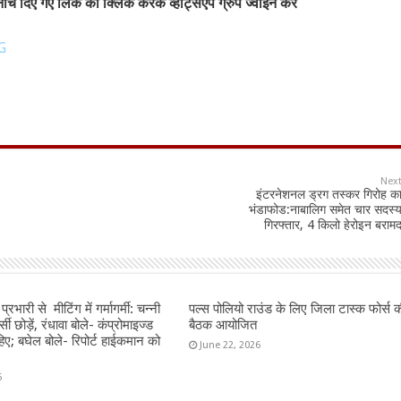
चे दिए गए लिंक को क्लिक करके व्हाट्सएप ग्रुप ज्वाइन करें
G
Nex
इंटरनेशनल ड्रग तस्कर गिरोह क
भंडाफोड:नाबालिग समेत चार सदस्
गिरफ्तार, 4 किलो हेरोइन बराम
प्रभारी से मीटिंग में गर्मागर्मी: चन्नी
पल्स पोलियो राउंड के लिए जिला टास्क फोर्स क
्सी छोड़ें, रंधावा बोले- कंप्रोमाइज्ड
बैठक आयोजित
िए; बघेल बोले- रिपोर्ट हाईकमान को
June 22, 2026
6