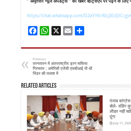
” अमृतसर न्यूज अपडेट्स ” की खबर व्हाट्सएप पर पढ़ने के लिए नी
https://chat.whatsapp.com/D2aYY6rRIcJI0zIJlCcgv
F
W
X
E
S
ac
h
m
h
e
at
ai
ar
b
sA
l
e
Previous
तरनतारन में अंतरराष्ट्रीय ड्रग माफिया
o
p
गिरफ्तार : अमेरिकी एजेंसी एफबीआई भी थी
भिंडर की तलाश में
o
p
k
Related Articles
पंजाब कांग्रेस 
बोले- वडिंग कुर
लीडर नहीं चाह
दूंगा
July 11, 202