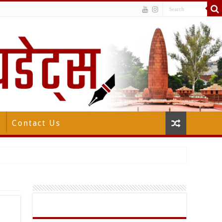
न
Contact Us