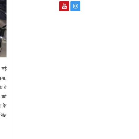
ं नई
िया,
ि वे
ं को
श के
सिंह