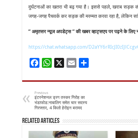
दुर्घटनाओं का खतरा भी बढ़ गया है। इससे पहले, खराब सड़क क
जगह-जगह पैचवर्क कर सड़क की मरम्मत करवा रहा है, लेकिन सा
” अमृतसर न्यूज अपडेट्स ” की खबर व्हाट्सएप पर पढ़ने के लिए नी
https://chat.whatsapp.com/D2aYY6rRIcJI0zIJlCcgv
F
W
X
E
S
ac
h
m
h
e
at
ai
ar
b
sA
l
e
Previous
इंटरनेशनल ड्रग तस्कर गिरोह का
o
p
भंडाफोड:नाबालिग समेत चार सदस्य
गिरफ्तार, 4 किलो हेरोइन बरामद
o
p
k
Related Articles