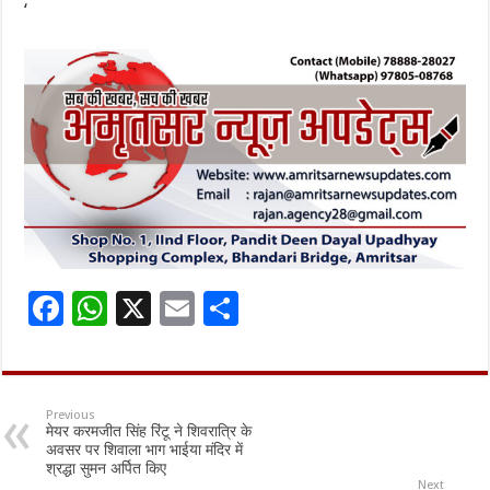
‘
F
W
X
E
S
ac
h
m
h
e
at
ai
ar
b
sA
l
e
Previous
मेयर करमजीत सिंह रिंटू ने शिवरात्रि के
o
p
अवसर पर शिवाला भाग भाईया मंदिर में
श्रद्धा सुमन अर्पित किए
o
p
Next