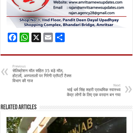
F
W
X
E
S
ac
h
m
h
e
at
ai
ar
b
sA
l
e
Previous
सेलिब्रेशन मॉल सहित 35 बड़े मॉल,
o
p
होटलों, अस्पतालों पर गिरेगी प्रॉपर्टी टैक्स
विभाग की गाज
o
p
Next
भाई धर्म सिंह शहरी प्राथमिक स्वास्थ्य
k
केंद्र लोगों के लिए एक वरदान बन गया
Related Articles