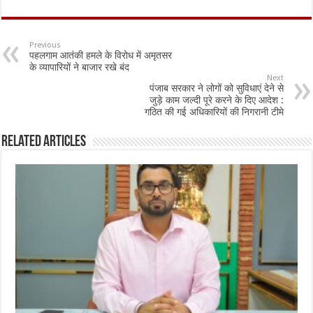
e
at
ai
ar
b
sA
l
e
Previous
पहलगाम आतंकी हमले के विरोध में अमृतसर
o
p
के व्यापारियों ने बाजार रखे बंद
Next
o
p
पंजाब सरकार ने लोगों को सुविधाएं देने से
जुड़े काम जल्दी पूरे करने के दिए आदेश :
k
गठित की गई अधिकारियों की निगरानी टीमे
Related Articles