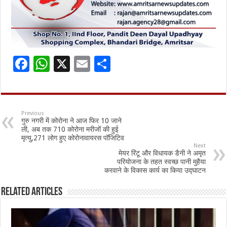
F
W
X
E
S
ac
h
m
h
e
at
ai
ar
b
sA
l
e
Previous
गुरु नगरी में कोरोना ने आज फिर 10 जाने
o
p
ली, अब तक 710 कोरोना मरीजों की हुई
मृत्यु,271 लोग हुए कोरोनावायरस पॉजिटिव
o
p
Next
मेयर रिंटू और विधायक डैनी ने अमृत
k
परियोजना के तहत स्वच्छ पानी मुहैया
करवाने के विकास कार्य का किया उद्घाटन
Related Articles