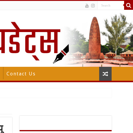
Contact Us
ु