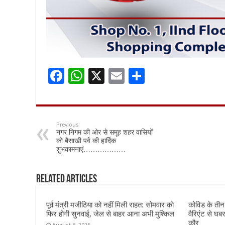
F
W
X
E
S
ac
h
m
h
e
at
ai
ar
b
sA
l
e
Previous
नगर निगम की ओर से समूह शहर वासियों
o
p
को बैसाखी पर्व की हार्दिक
शुभकामनाएं………………
o
p
k
Related Articles
पूर्व मंत्री मजीठिया को नहीं मिली राहत: सोमवार को
कोविड के ती
फिर होगी सुनवाई, जेल से बाहर आना अभी मुश्किल
वैरिएंट से घब
कौर