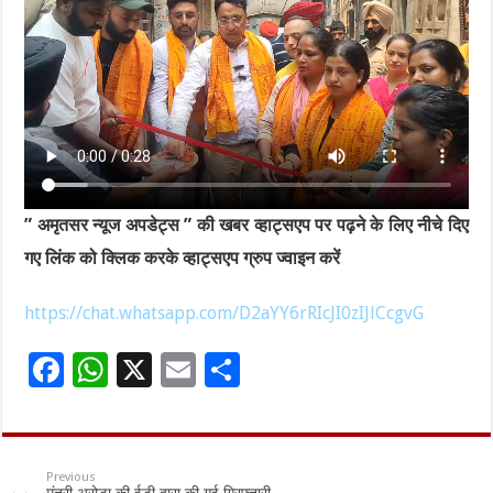
” अमृतसर न्यूज अपडेट्स ” की खबर व्हाट्सएप पर पढ़ने के लिए नीचे दिए
गए लिंक को क्लिक करके व्हाट्सएप ग्रुप ज्वाइन करें
https://chat.whatsapp.com/D2aYY6rRIcJI0zIJlCcgvG
F
W
X
E
S
ac
h
m
h
e
at
ai
ar
b
sA
l
e
Previous