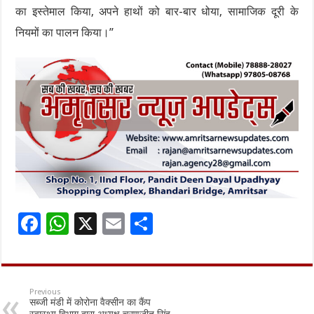
का इस्तेमाल किया, अपने हाथों को बार-बार धोया, सामाजिक दूरी के
नियमों का पालन किया।”
F
W
X
E
S
ac
h
m
h
e
at
ai
ar
b
sA
l
e
Previous
सब्जी मंडी में कोरोना वैक्सीन का कैंप
o
p