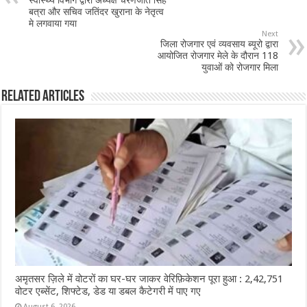
स्वास्थ्य विभाग द्वारा अध्यक्ष चरणजीत सिंह
बत्रा और सचिव जतिंदर खुराना के नेतृत्व
o
p
मे लगवाया गया
Next
k
जिला रोजगार एवं व्यवसाय ब्यूरो द्वारा
आयोजित रोजगार मेले के दौरान 118
युवाओं को रोजगार मिला
Related Articles
अमृतसर ज़िले में वोटरों का घर-घर जाकर वेरिफ़िकेशन पूरा हुआ : 2,42,751
वोटर एब्सेंट, शिफ्टेड, डेड या डबल कैटेगरी में पाए गए
August 6, 2026