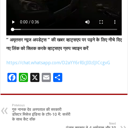
” अमृतसर न्यूज अपडेट्स ” की खबर व्हाट्सएप पर पढ़ने के लिए नीचे दिए
गए लिंक को क्लिक करके व्हाट्सएप ग्रुप ज्वाइन करें
https://chat.whatsapp.com/D2aYY6rRIcJI0zIJlCcgvG
F
W
X
E
S
ac
h
m
h
e
at
ai
ar
b
sA
l
e
Previous
गुरु नानक देव अस्पताल की सरकारी
o
p
डॉक्टर मिसेज इंडिया के टॉप-10 में: सर्जरी
के साथ कैट वॉक
o
p
Next
पंजाब सरकार ने 4 आईएएस और 30