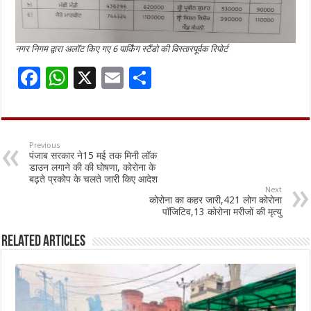
नगर निगम द्वारा अलॉट किए गए 6 पार्किंग स्टैंडो की विस्तारपूर्वक रिपोर्ट
F
W
X
E
S
ac
h
m
h
e
at
ai
ar
b
sA
l
e
Previous
पंजाब सरकार ने15 मई तक मिनी लॉक
o
p
डाउन लगाने की की घोषणा, कोरोना के
बढ़ते प्रकोप के चलते जारी किए आदेश
o
p
Next
कोरोना का कहर जारी,421 लोग कोरोना
k
पॉजिटिव,13 कोरोना मरीजों की मृत्यु
Related Articles