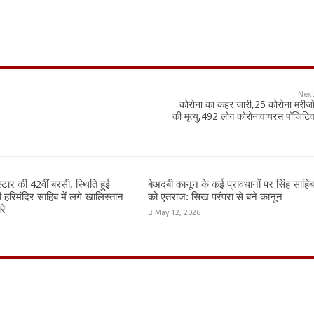
Nex
कोरोना का कहर जारी,25 कोरोना मरीजो
की मृत्यु,492 लोग कोरोनावायरस पॉजिटि
्टार की 42वीं बरसी, स्थिति हुई
बेअदबी कानून के कई प्रावधानों पर सिंह साहि
री हरिमंदिर साहिब में लगे खालिस्तान
को एतराज: सिख परंपरा से बने कानून
रे
May 12, 2026