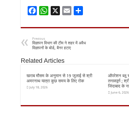
F
W
X
E
S
ac
h
m
h
e
at
ai
ar
b
sA
l
e
Previous
विज्ञापन विभाग की टीम ने शहर में अवैध
o
p
विज्ञापनों के बोर्ड, बैनर हटाए
o
p
Related Articles
k
खराब मौसम के अनुमान से 19 जुलाई से श्री
ऑपरेशन ब्लू स
अमरनाथ यात्रा कुछ समय के लिए रोक
तनावपूर्ण ; श्
जिंदाबाद के ना
July 18, 2026
June 6, 2026