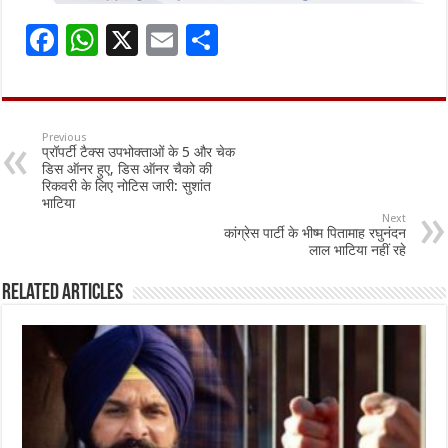
F
W
X
E
S
ac
h
m
h
e
at
ai
ar
b
sA
l
e
Previous
प्रॉपर्टी टैक्स उपभोक्ताओं के 5 और चेक
o
p
डिस ऑनर हुए, डिस ऑनर चैको की
रिकवरी के लिए नोटिस जारी: सुशांत
o
p
भाटिया
Next
k
कांग्रेस पार्टी के भीष्म पितामाह रघुनंदन
लाल भाटिया नहीं रहे
Related Articles