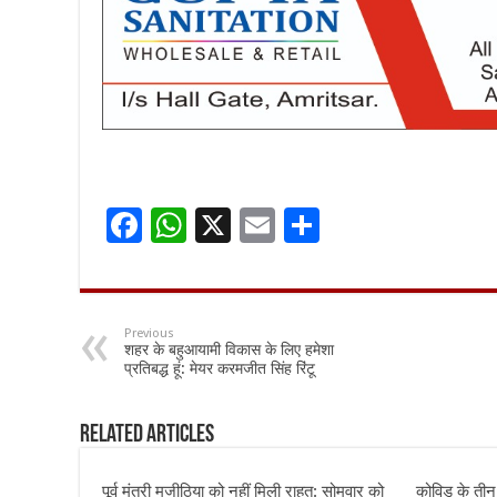
F
W
X
E
S
ac
h
m
h
e
at
ai
ar
b
sA
l
e
Previous
शहर के बहुआयामी विकास के लिए हमेशा
o
p
प्रतिबद्ध हूं: मेयर करमजीत सिंह रिंटू
o
p
k
Related Articles
पूर्व मंत्री मजीठिया को नहीं मिली राहत: सोमवार को
कोविड के ती