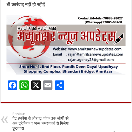
भी कार्रवाई नहीं हो रहीहैं।
F
W
X
E
S
ac
h
m
h
e
at
ai
ar
b
sA
l
e
Previous
गेट हकीमा से लोहगढ़ चौक तक लोगों को
o
p
अब ट्रैफिक व अन्य समस्याओं से मिलेगा
छुटकारा