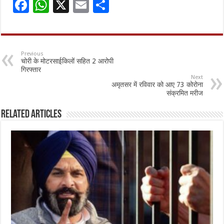
F
W
X
E
S
ac
h
m
h
e
at
ai
ar
b
sA
l
e
Previous
चोरी के मोटरसाईकिलों सहित 2 आरोपी
o
p
गिरफ्तार
Next
o
p
अमृतसर में रविवार को आए 73 कोरोना
संक्रमित मरीज
k
Related Articles