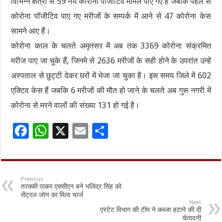
विभिन्न क्षेत्रों से 59 नये कोरोना पॉजीटिव मामले पाए गए हैं जबकि पहले से
कोरोना पॉजीटिव पाए गए मरीजों के सम्पर्क में आने से 47 कोरोना केस
सामने आए हैं।
कोरोना काल के चलते अमृतसर में अब तक 3369 कोरोना संक्रमित
मरीज पाए जा चुके हैं, जिनमे से 2636 मरीजों के सही होने के उपरांत उन्हें
अस्पताल से छुट्टी देकर घरों में भेजा जा चुका है। इस समय जिले में 602
एक्टिव केस हैं जबकि 6 मरीजों की मौत हो जाने के चलते अब गुरू नगरी में
कोरोना से मरने वालों की संख्या 131 हो गई है।
F
W
X
E
S
ac
h
m
h
e
at
ai
ar
b
sA
l
e
Previous
तरक्की पाकर एक्सीएन बने भलिंद्र सिंह को
o
p
सेंट्रल जोन का मिला चार्ज
Next
o
p
एस्टेट विभाग की टीम ने कब्जा हटाने की दी
चेतावनी