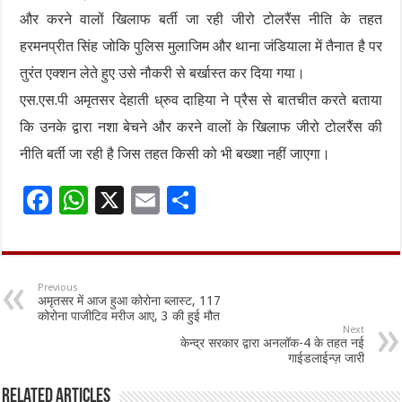
और करने वालों खिलाफ बर्ती जा रही जीरो टोलरैंस नीति के तहत
हरमनप्रीत सिंह जोकि पुलिस मुलाजिम और थाना जंडियाला में तैनात है पर
तुरंत एक्शन लेते हुए उसे नौकरी से बर्खास्त कर दिया गया।
एस.एस.पी अमृतसर देहाती ध्रुव दाहिया ने प्रैस से बातचीत करते बताया
कि उनके द्वारा नशा बेचने और करने वालों के खिलाफ जीरो टोलरैंस की
नीति बर्ती जा रही है जिस तहत किसी को भी बख्शा नहीं जाएगा।
F
W
X
E
S
ac
h
m
h
e
at
ai
ar
b
sA
l
e
Previous
अमृतसर में आज हुआ कोरोना ब्लास्ट, 117
o
p
कोरोना पाजीटिव मरीज आए, 3 की हुई मौत
Next
o
p
केन्द्र सरकार द्वारा अनलॉक-4 के तहत नई
गाईडलाईन्ज़ जारी
k
Related Articles