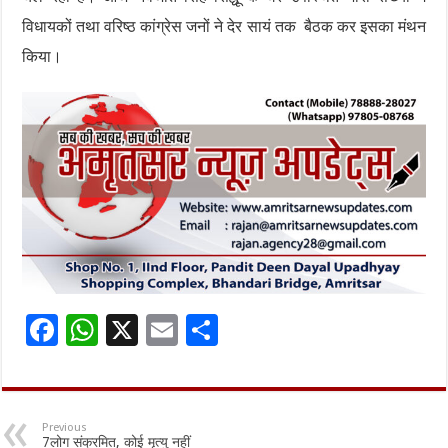
विधायकों तथा वरिष्ठ कांग्रेस जनों ने देर सायं तक बैठक कर इसका मंथन
किया।
F
W
X
E
S
ac
h
m
h
e
at
ai
ar
b
sA
l
e
Previous
7लोग संक्रमित, कोई मृत्यु नहीं