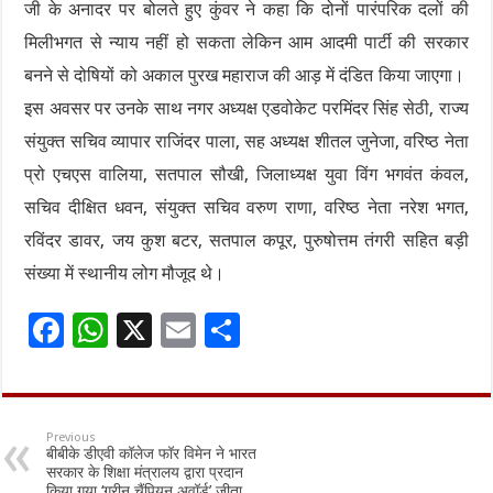
जी के अनादर पर बोलते हुए कुंवर ने कहा कि दोनों पारंपरिक दलों की
मिलीभगत से न्याय नहीं हो सकता लेकिन आम आदमी पार्टी की सरकार
बनने से दोषियों को अकाल पुरख महाराज की आड़ में दंडित किया जाएगा।
इस अवसर पर उनके साथ नगर अध्यक्ष एडवोकेट परमिंदर सिंह सेठी, राज्य
संयुक्त सचिव व्यापार राजिंदर पाला, सह अध्यक्ष शीतल जुनेजा, वरिष्ठ नेता
प्रो एचएस वालिया, सतपाल सौखी, जिलाध्यक्ष युवा विंग भगवंत कंवल,
सचिव दीक्षित धवन, संयुक्त सचिव वरुण राणा, वरिष्ठ नेता नरेश भगत,
रविंदर डावर, जय कुश बटर, सतपाल कपूर, पुरुषोत्तम तंगरी सहित बड़ी
संख्या में स्थानीय लोग मौजूद थे।
F
W
X
E
S
ac
h
m
h
e
at
ai
ar
b
sA
l
e
Previous
बीबीके डीएवी कॉलेज फॉर विमेन ने भारत
o
p
सरकार के शिक्षा मंत्रालय द्वारा प्रदान
किया गया ‘ग्रीन चैंपियन अवॉर्ड’ जीता