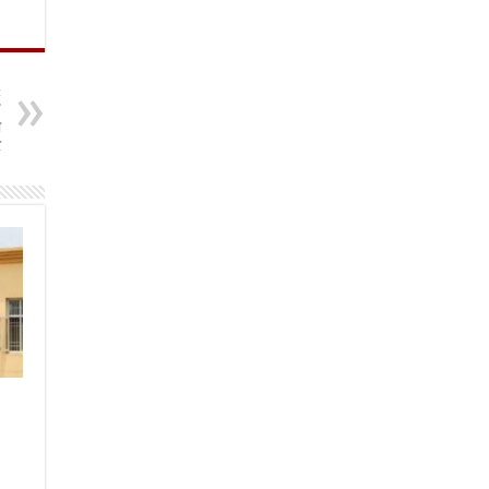
t
ई
ो
र