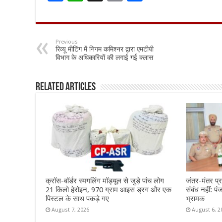
ac
h
m
h
e
at
ai
ar
b
sA
l
e
Previous
रिव्यू मीटिंग में निगम कमिश्नर द्वारा एमटीपी
o
p
विभाग के अधिकारियों की लगाई गई क्लास
o
p
k
Related Articles
क्रॉस-बॉर्डर स्मगलिंग मॉड्यूल से जुड़े पांच लोग
जंतर-मंतर प्र
21 किलो हेरोइन, 970 ग्राम आइस ड्रग और एक
संबंध नहीं: प
पिस्टल के साथ पकड़े गए
भ्रामक
August 7, 2026
August 6, 2