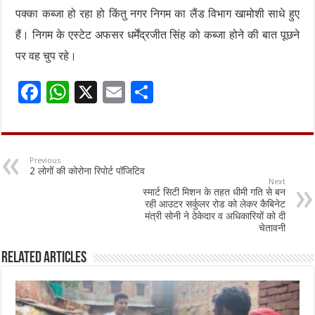
पक्का कब्जा हो रहा हो किंतु नगर निगम का लैंड विभाग खामोशी साधे हुए
हैं। निगम के एस्टेट अफसर धर्मेंद्रजीत सिंह को कब्जा होने की बात पूछने
पर वह चुप रहे।
F
W
X
E
S
ac
h
m
h
e
at
ai
ar
b
sA
l
e
Previous
2 लोगों की कोरोना रिपोर्ट पॉजिटिव
o
p
Next
स्मार्ट सिटी मिशन के तहत धीमी गति से बन
o
p
रही आउटर सर्कुलर रोड को लेकर कैबिनेट
मंत्री सोनी ने ठेकेदार व अधिकारियों को दी
k
चेतावनी
Related Articles