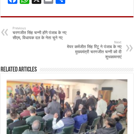
ac
h
m
h
e
at
ai
ar
b
sA
l
e
Previous
चरणजीत सिंह चन्नी होंगे पंजाब के नए
o
p
सीएम, विधायक दल के नेता चुने गए
Next
o
p
मेयर कर्मजीत सिंह रिंटू ने पंजाब के नए
मुख्यमंत्री चरणजीत चन्नी को दी
k
शुभकामनाएं
Related Articles