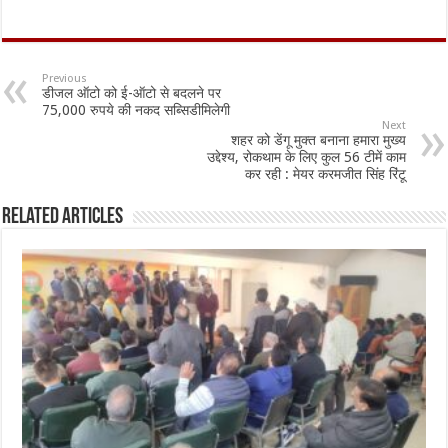
ac
h
m
h
e
at
ai
ar
b
sA
l
e
Previous
डीजल ऑटो को ई-ऑटो से बदलने पर
o
p
75,000 रुपये की नकद सब्सिडीमिलेगी
Next
o
p
शहर को डेंगू मुक्त बनाना हमारा मुख्य
उद्देश्य, रोकथाम के लिए कुल 56 टीमें काम
k
कर रही : मेयर करमजीत सिंह रिंटू
Related Articles