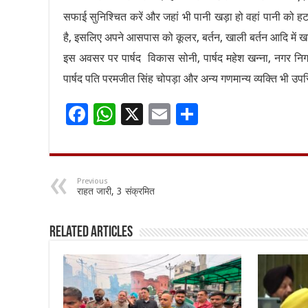
सफाई सुनिश्चित करें और जहां भी पानी खड़ा हो वहां पानी को हटाय
है, इसलिए अपने आसपास को कूलर, बर्तन, खाली बर्तन आदि में खड़े
इस अवसर पर पार्षद विकास सोनी, पार्षद महेश खन्ना, नगर नि
पार्षद पति परमजीत सिंह चोपड़ा और अन्य गणमान्य व्यक्ति भी उप
F
W
X
E
S
ac
h
m
h
e
at
ai
ar
b
sA
l
e
Previous
राहत जारी, 3 संक्रमित
o
p
o
p
Related Articles
k