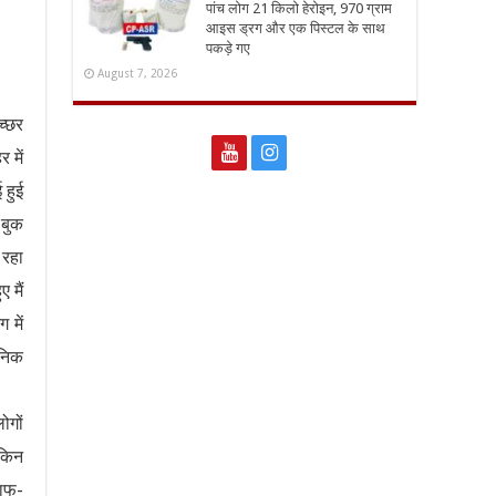
पांच लोग 21 किलो हेरोइन, 970 ग्राम
आइस ड्रग और एक पिस्टल के साथ
पकड़े गए
August 7, 2026
च्छर
 में
 हुई
 बुक
 रहा
 मैं
 में
जनिक
ोगों
ेकिन
साफ-