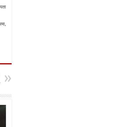
नपता
रमा,
t
6
ा