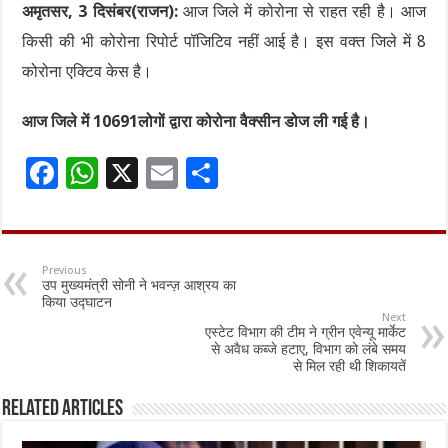
अमृतसर, 3 दिसंबर(राजन):
आज जिले में कोरोना से राहत रही है। आज
किसी की भी कोरोना रिपोर्ट पॉजिटिव नहीं आई है। इस वक्त जिले में 8
कोरोना एक्टिव केस है।
आज जिले में 10691लोगों द्वारा कोरोना वैक्सीन डोज ली गई है।
F
W
X
E
S
ac
h
m
h
e
at
ai
ar
b
sA
l
e
Previous
उप मुख्यमंत्री सोनी ने भवन्ज़ आश्रय का
o
p
किया उद्घाटन
Next
o
p
एस्टेट विभाग की टीम ने ग्रीन एवेन्यू मार्केट
से अवैध कब्जे हटाए, विभाग को लंबे समय
k
से मिल रही थी शिकायतें
Related Articles