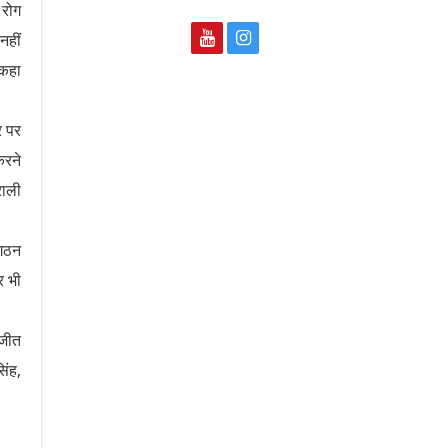
 रोग
नहीं
 कहा
र पर
करने
राली
 गठन
र भी
नजीत
िंह,