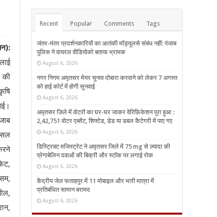
Recent
Popular
Comments
Tags
जंतर-मंतर प्रदर्शनकारियों का आतंकी मॉड्यूलसे संबंध नहीं: पंजाब
न):
पुलिस ने वायरल वीडियोको बताया भ्रामक
लाई
August 6, 2026
ी की
नगर निगम अमृतसर मेयर चुनाव दोबारा करवाने को लेकर 7 अगस्त
को हाई कोर्ट में होगी सुनवाई
ृषि
August 6, 2026
 गई।
अमृतसर ज़िले में वोटरों का घर-घर जाकर वेरिफ़िकेशन पूरा हुआ :
ंजाब
2,42,751 वोटर एब्सेंट, शिफ्टेड, डेड या डबल कैटेगरी में पाए गए
August 6, 2026
फ़सल
डिस्ट्रिक्ट मजिस्ट्रेट ने अमृतसर जिले में 75 mg से ज़्यादा की
करने
प्रेगाबेलिन दवाओं की बिक्री और स्टॉक पर लगाई रोक
फेट,
August 6, 2026
सम,
केंद्रीय जेल फताहपुर में 11 मोबाइल और भारी मात्रा में
प्रतिबंधित सामान बरामद
ोल,
August 6, 2026
ान,