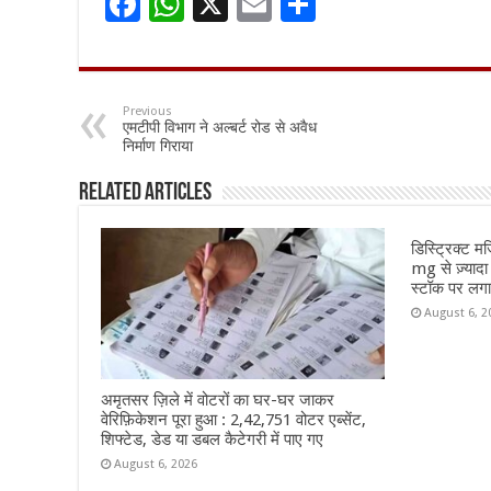
F
W
X
E
S
ac
h
m
h
e
at
ai
ar
b
sA
l
e
Previous
एमटीपी विभाग ने अल्बर्ट रोड से अवैध
o
p
निर्माण गिराया
o
p
Related Articles
k
डिस्ट्रिक्ट म
mg से ज़्यादा
स्टॉक पर लग
August 6, 2
अमृतसर ज़िले में वोटरों का घर-घर जाकर
वेरिफ़िकेशन पूरा हुआ : 2,42,751 वोटर एब्सेंट,
शिफ्टेड, डेड या डबल कैटेगरी में पाए गए
August 6, 2026