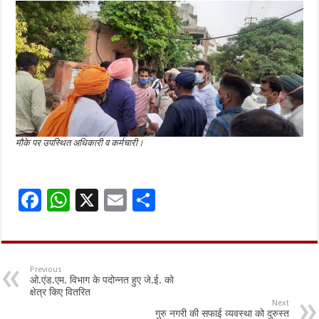
मौके पर उपस्थित अधिकारी व कर्मचारी।
F
W
X
E
S
ac
h
m
h
e
at
ai
ar
b
sA
l
e
Previous
ओ.एंड.एम. विभाग के पदोन्नत हुए जे.ई. को
o
p
क्षेत्र किए वितरित
Next
o
p
गुरु नगरी की सफाई व्यवस्था को दुरुस्त