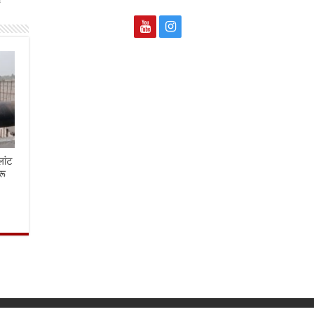
लांट
रू