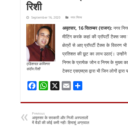
रिशी
September 16, 2020
नगर निगम
अमृतसर, 16 सितम्बर (राजन):
नगर निगम 
मीटिंग करके कहां की प्रॉपर्टी टैक्स जमा
क्षेत्रों से आए प्रॉपर्टी टैक्स के विव
प्रतिशत की छूट का लाभ उठाएं। उन्होंन
निगम के प्रत्येक जोन व निगम के मुख्य का
एडिशनल कमिश्नर
संदीप रिशी
टेक्स्ट एसएमएस द्वारा भी जिन लोगों द्वारा
F
W
X
E
S
ac
h
m
h
e
at
ai
ar
b
sA
l
e
Previous
अमृतसर के सरकारी और निजी अस्पतालों
o
p
में बैडों की कोई कमी नहीः हिमाशूं अग्रवाल