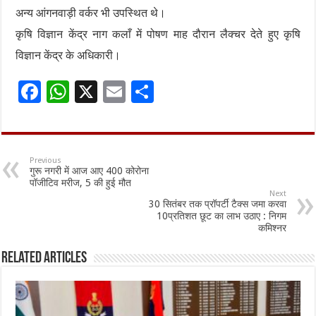
अन्य आंगनवाड़ी वर्कर भी उपस्थित थे।
कृषि विज्ञान केंद्र नाग कलाँ में पोषण माह दौरान लैक्चर देते हुए कृषि
विज्ञान केंद्र के अधिकारी।
F
W
X
E
S
ac
h
m
h
e
at
ai
ar
b
sA
l
e
Previous
गुरू नगरी में आज आए 400 कोरोना
o
p
पॉजीटिव मरीज, 5 की हुई मौत
Next
o
p
30 सितंबर तक प्रॉपर्टी टैक्स जमा करवा
10प्रतिशत छूट का लाभ उठाए : निगम
k
कमिश्नर
Related Articles