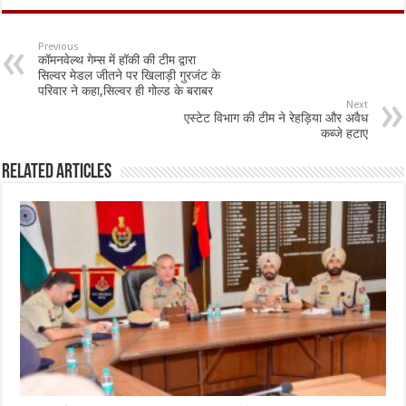
e
at
ai
ar
b
sA
l
e
Previous
कॉमनवेल्थ गेम्स में हॉकी की टीम द्वारा
o
p
सिल्वर मेडल जीतने पर खिलाड़ी गुरजंट के
परिवार ने कहा,सिल्वर ही गोल्ड के बराबर
o
p
Next
एस्टेट विभाग की टीम ने रेहड़िया और अवैध
k
कब्जे हटाए
Related Articles