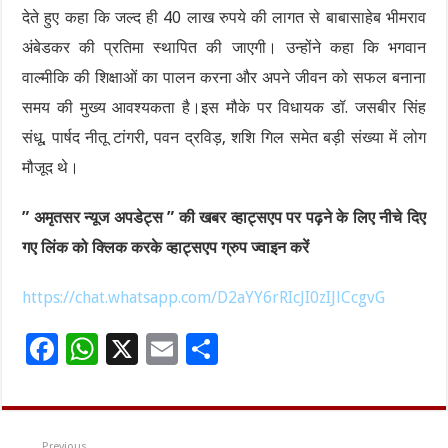
देते हुए कहा कि जल्द ही 40 लाख रुपये की लागत से बाबासाहेब भीमराव
अंबेडकर की प्रतिमा स्थापित की जाएगी। उन्होंने कहा कि भगवान
वाल्मीकि की शिक्षाओं का पालन करना और अपने जीवन को सफल बनाना
समय की मुख्य आवश्यकता है।इस मौके पर विधायक डॉ. जसबीर सिंह
संधू, पार्षद नीतू टांगरी, पवन द्रविड़, शशि गिल समेत बड़ी संख्या में लोग
मौजूद थे।
” अमृतसर न्यूज अपडेट्स ” की खबर व्हाट्सएप पर पढ़ने के लिए नीचे दिए
गए लिंक को क्लिक करके व्हाट्सएप ग्रुप ज्वाइन करें
https://chat.whatsapp.com/D2aYY6rRIcJI0zIJlCcgvG
F
W
X
E
S
ac
h
m
h
e
at
ai
ar
b
sA
l
e
Previous