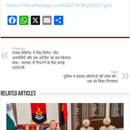
https://chat.whatsapp.com/D2aYY6rRIcJI0zIJlCcgvG
F
W
X
E
S
ac
h
m
h
e
at
ai
ar
b
sA
l
e
Previous
पंजाब कैबिनेट ने लिए निर्णय :नीट
o
p
अभ्यर्थियों और एक अटेंडेंट का बस किराया
माफ : बरसात से निपटने के लिए बनाई
o
p
स्ट्रेटजी
Next
k
पुलिस ने हवाला ऑपरेटरो की जांच की :
एक को किया गिरफ्तार
Related Articles