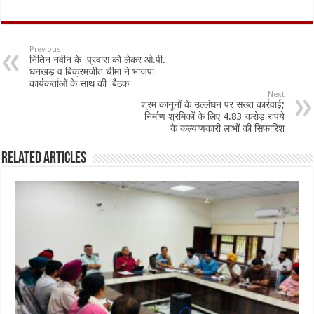
ac
h
m
h
e
at
ai
ar
b
sA
l
e
Previous
नितिन नवीन के प्रवास को लेकर ओ.पी.
o
p
धनखड़ व बिक्रमजीत चीमा ने भाजपा
कार्यकर्ताओं के साथ की बैठक
o
p
Next
श्रम कानूनों के उल्लंघन पर सख्त कार्रवाई;
k
निर्माण श्रमिकों के लिए 4.83 करोड़ रुपये
के कल्याणकारी लाभों की सिफारिश
Related Articles