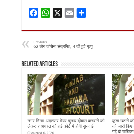
F
W
X
E
S
ac
h
m
h
e
at
ai
ar
b
sA
l
e
Previous
62 लोग कोरोना संक्रमित, 4 की हुई मृत्यु
o
p
o
p
Related Articles
k
नगर निगम अमृतसर मेयर चुनाव दोबारा करवाने को
कूड़ा उठाने क
लेकर 7 अगस्त को हाई कोर्ट में होगी सुनवाई
को जारी किए 
गई दो याचिकाओ
August 6, 2026