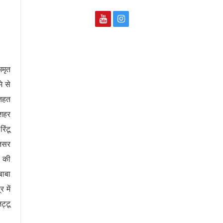
अमृत
े से
 तहत
 शहर
िंटू
ृतसर
स की
बाबा
 में
ट्टू